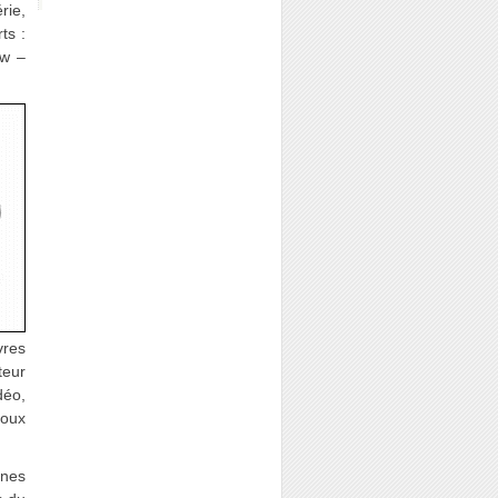
rie,
ts :
ow –
vres
teur
déo,
roux
ines