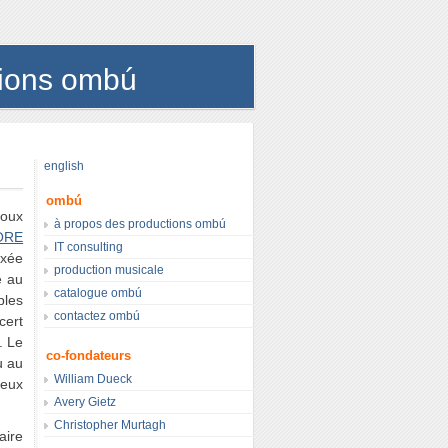
tions ombú
english
ombú
roux
à propos des productions ombú
ORE
IT consulting
axée
production musicale
e au
catalogue ombú
ples
contactez ombú
cert
. Le
co-fondateurs
u au
William Dueck
deux
Avery Gietz
Christopher Murtagh
aire