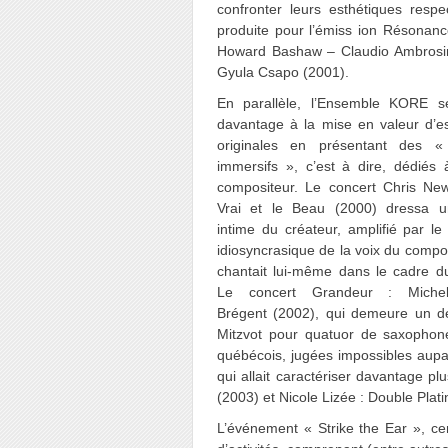
confronter leurs esthétiques respec
produite pour l’émiss ion Résonanc
Howard Bashaw – Claudio Ambrosin
Gyula Csapo (2001).
En parallèle, l’Ensemble KORE 
davantage à la mise en valeur d’e
originales en présentant des «
immersifs », c’est à dire, dédiés
compositeur. Le concert Chris Ne
Vrai et le Beau (2000) dressa un
intime du créateur, amplifié par le
idiosyncrasique de la voix du compos
chantait lui-même dans le cadre d
Le concert Grandeur : Michel
Brégent (2002), qui demeure un de
Mitzvot pour quatuor de saxophon
québécois, jugées impossibles aupa
qui allait caractériser davantage p
(2003) et Nicole Lizée : Double Plat
L’événement « Strike the Ear », c