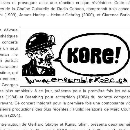
tives et provoquer ainsi une réaction critique révélatrice. Cette sé
es de la Chaîne Culturelle de Radio-Canada, comprenait trois concer
i (1999), James Harley – Helmut Oehring (2000), et Clarence Barl
se dévoua
sthétiques
 concerts
 à un seul
wman : le
 portrait
 caractère
iteur, qui
u concert.
-Georges
s plus ambitieux à ce jour, présenta pour la première fois les oeu
es (1984) et Breathing pour accordéon (1984) du regretté composi
ravant. Ce concert intégrait pour la première fois une composante vi
lusieurs productions des plus récentes : Public Relations de Marc Cou
inum (2004).
entré autour de Gerhard Stäbler et Kunsu Shim, présenta deux sema